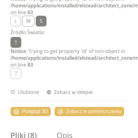
/home/applications/installed/elstead/architect_zone
on line
83
L
M
S
Źródło Światła:
1
Notice
: Trying to get property 'id' of non-object in
/home/applications/installed/elstead/architect_zone
on line
83
7
Ulubione
Zobacz w sklepie
Podgląd 3D
Zobacz w pomieszczeniu
Pliki (8)
Opis