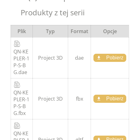
Produkty z tej serii
Plik
Typ
Format
Opcje
QN-KE
Project 3D
dae
PLER-1
Pobierz
P-S-B
G.dae
QN-KE
Project 3D
fbx
PLER-1
Pobierz
P-S-B
G.fbx
QN-KE
Project 3D
gltf
Pobierz