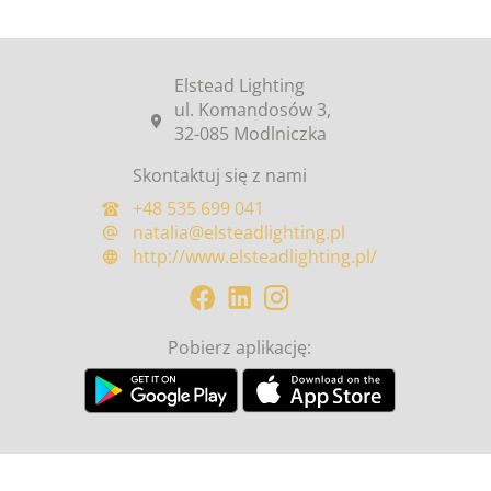
Elstead Lighting
ul. Komandosów 3,
32-085 Modlniczka
Skontaktuj się z nami
+48 535 699 041
natalia@elsteadlighting.pl
http://www.elsteadlighting.pl/
Pobierz aplikację: