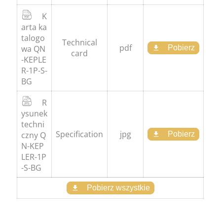
K
arta ka
talogo
Technical
pdf
wa QN
Pobierz
card
-KEPLE
R-1P-S-
BG
R
ysunek
techni
Specification
jpg
czny Q
Pobierz
N-KEP
LER-1P
-S-BG
Pobierz wszystkie